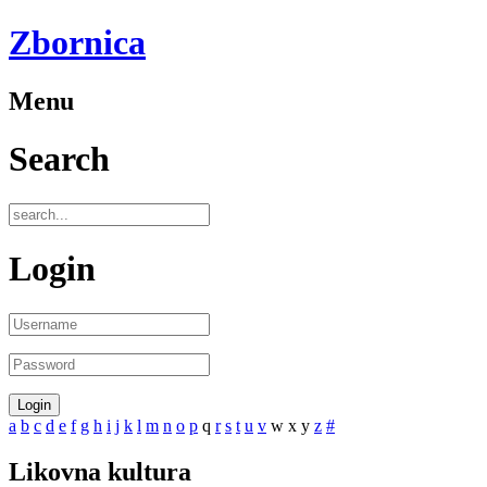
Zbornica
Menu
Search
Login
a
b
c
d
e
f
g
h
i
j
k
l
m
n
o
p
q
r
s
t
u
v
w
x
y
z
#
Likovna kultura