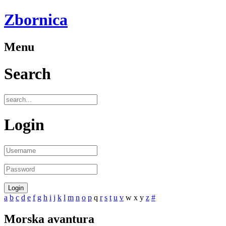
Zbornica
Menu
Search
Login
a
b
c
d
e
f
g
h
i
j
k
l
m
n
o
p
q
r
s
t
u
v
w
x
y
z
#
Morska avantura