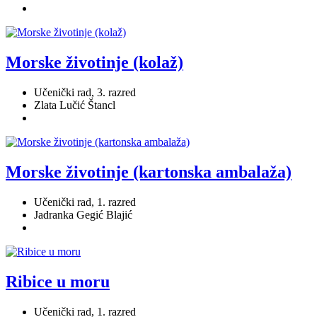
Morske životinje (kolaž)
Učenički rad, 3. razred
Zlata Lučić Štancl
Morske životinje (kartonska ambalaža)
Učenički rad, 1. razred
Jadranka Gegić Blajić
Ribice u moru
Učenički rad, 1. razred