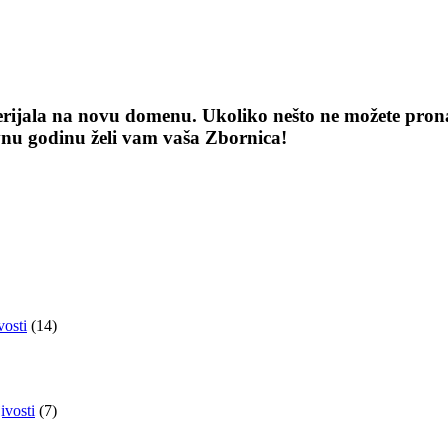
terijala na novu domenu. Ukoliko nešto ne možete pronaći
vnu godinu želi vam vaša Zbornica!
vosti
(14)
ivosti
(7)