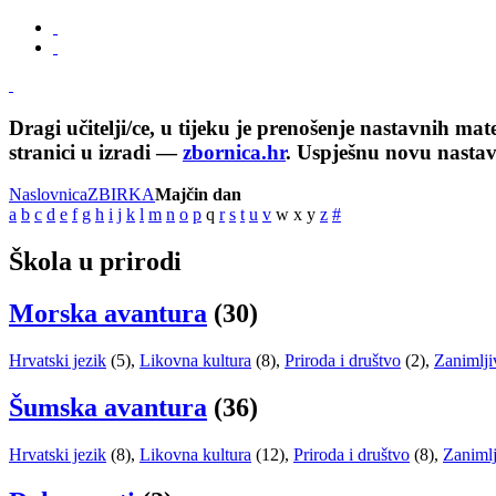
Dragi učitelji/ce, u tijeku je prenošenje nastavnih ma
stranici u izradi —
zbornica.hr
. Uspješnu novu nasta
Naslovnica
ZBIRKA
Majčin dan
a
b
c
d
e
f
g
h
i
j
k
l
m
n
o
p
q
r
s
t
u
v
w
x
y
z
#
Škola u prirodi
Morska avantura
(30)
Hrvatski jezik
(5)
,
Likovna kultura
(8)
,
Priroda i društvo
(2)
,
Zanimlji
Šumska avantura
(36)
Hrvatski jezik
(8)
,
Likovna kultura
(12)
,
Priroda i društvo
(8)
,
Zanimlj