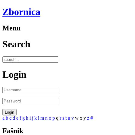
Zbornica
Menu
Search
Login
a
b
c
d
e
f
g
h
i
j
k
l
m
n
o
p
q
r
s
t
u
v
w
x
y
z
#
Fašnik