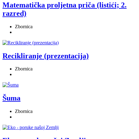
Matematička proljetna priča (listići; 2.
razred)
Zbornica
Recikliranje (prezentacija)
Zbornica
Šuma
Zbornica