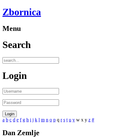
Zbornica
Menu
Search
Login
a
b
c
d
e
f
g
h
i
j
k
l
m
n
o
p
q
r
s
t
u
v
w
x
y
z
#
Dan Zemlje