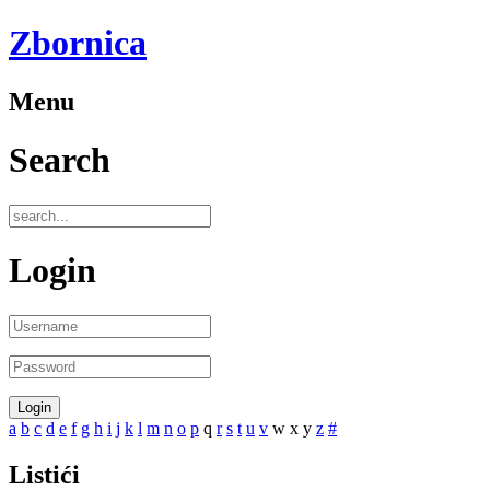
Zbornica
Menu
Search
Login
a
b
c
d
e
f
g
h
i
j
k
l
m
n
o
p
q
r
s
t
u
v
w
x
y
z
#
Listići