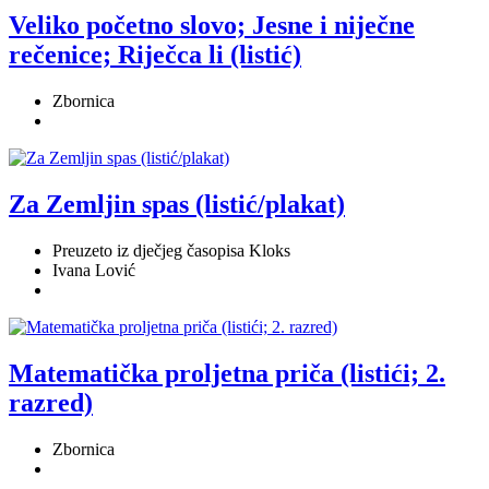
Veliko početno slovo; Jesne i niječne
rečenice; Riječca li (listić)
Zbornica
Za Zemljin spas (listić/plakat)
Preuzeto iz dječjeg časopisa Kloks
Ivana Lović
Matematička proljetna priča (listići; 2.
razred)
Zbornica