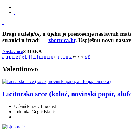
Dragi učitelji/ce, u tijeku je prenošenje nastavnih ma
stranici u izradi —
zbornica.hr
. Uspješnu novu nasta
Naslovnica
ZBIRKA
a
b
c
d
e
f
g
h
i
j
k
l
m
n
o
p
q
r
s
t
u
v
w
x
y
z
#
Valentinovo
Licitarsko srce (kolaž, novinski papir, aluf
Učenički rad, 1. razred
Jadranka Gegić Blajić