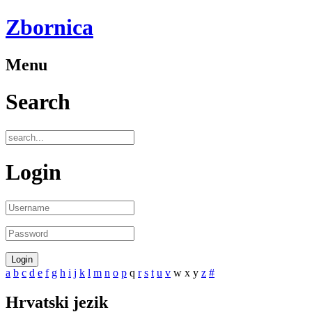
Zbornica
Menu
Search
Login
a
b
c
d
e
f
g
h
i
j
k
l
m
n
o
p
q
r
s
t
u
v
w
x
y
z
#
Hrvatski jezik