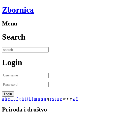
Zbornica
Menu
Search
Login
a
b
c
d
e
f
g
h
i
j
k
l
m
n
o
p
q
r
s
t
u
v
w
x
y
z
#
Priroda i društvo