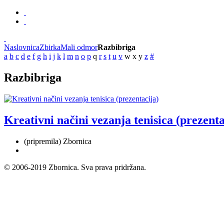
Naslovnica
Zbirka
Mali odmor
Razbibriga
a
b
c
d
e
f
g
h
i
j
k
l
m
n
o
p
q
r
s
t
u
v
w
x
y
z
#
Razbibriga
Kreativni načini vezanja tenisica (prezenta
(pripremila) Zbornica
© 2006-2019 Zbornica. Sva prava pridržana.