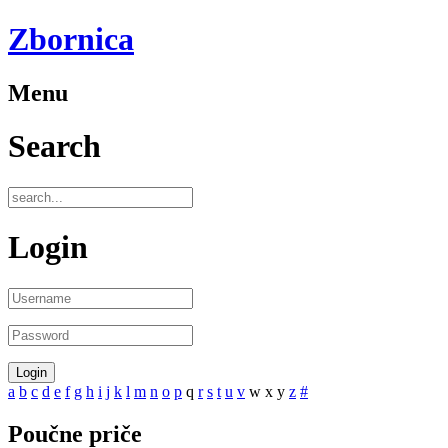
Zbornica
Menu
Search
Login
a
b
c
d
e
f
g
h
i
j
k
l
m
n
o
p
q
r
s
t
u
v
w
x
y
z
#
Poučne priče