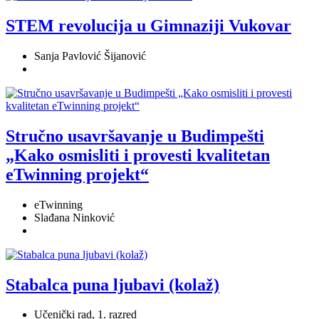
STEM revolucija u Gimnaziji Vukovar
Sanja Pavlović Šijanović
Stručno usavršavanje u Budimpešti
„Kako osmisliti i provesti kvalitetan
eTwinning projekt“
eTwinning
Slađana Ninković
Stabalca puna ljubavi (kolaž)
Učenički rad, 1. razred