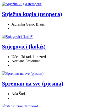
Snježna kugla (tempera)
Jadranka Gegić Blajić
Snjegovići (kolaž)
Učenički rad, 1. razred
Adrijana Štajduhar
Spreman na sve (pjesma)
Ada Šoda