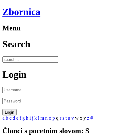
Zbornica
Menu
Search
Login
a
b
c
d
e
f
g
h
i
j
k
l
m
n
o
p
q
r
s
t
u
v
w
x
y
z
#
Članci s pocetnim slovom: S