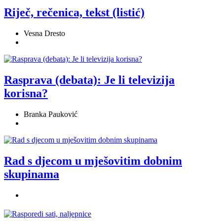
Riječ, rečenica, tekst (listić)
Vesna Dresto
Rasprava (debata): Je li televizija
korisna?
Branka Pauković
Rad s djecom u mješovitim dobnim
skupinama