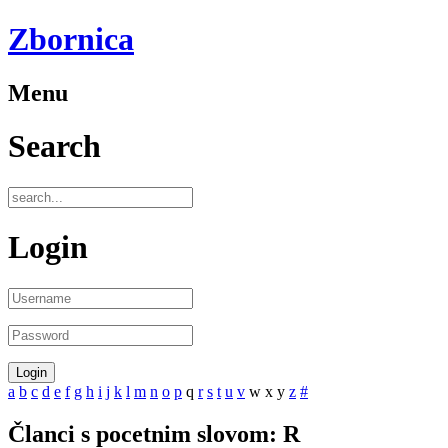
Zbornica
Menu
Search
Login
a
b
c
d
e
f
g
h
i
j
k
l
m
n
o
p
q
r
s
t
u
v
w
x
y
z
#
Članci s pocetnim slovom: R