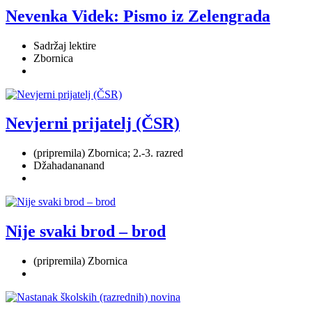
Nevenka Videk: Pismo iz Zelengrada
Sadržaj lektire
Zbornica
Nevjerni prijatelj (ČSR)
(pripremila) Zbornica; 2.-3. razred
Džahadananand
Nije svaki brod – brod
(pripremila) Zbornica