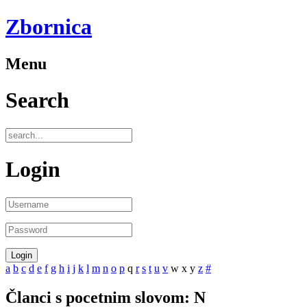
Zbornica
Menu
Search
Login
a
b
c
d
e
f
g
h
i
j
k
l
m
n
o
p
q
r
s
t
u
v
w
x
y
z
#
Članci s pocetnim slovom: N