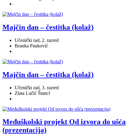
Majčin dan – čestitka (kolaž)
Učenički rad, 2. razred
Branka Pauković
Majčin dan – čestitka (kolaž)
Učenički rad, 3. razred
Zlata Lučić Štancl
Međuškolski projekt Od izvora do ušća
(prezentacija)