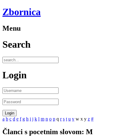
Zbornica
Menu
Search
Login
a
b
c
d
e
f
g
h
i
j
k
l
m
n
o
p
q
r
s
t
u
v
w
x
y
z
#
Članci s pocetnim slovom: M