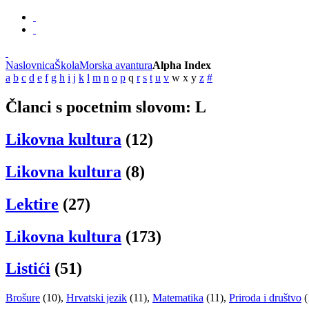
Naslovnica
Škola
Morska avantura
Alpha Index
a
b
c
d
e
f
g
h
i
j
k
l
m
n
o
p
q
r
s
t
u
v
w
x
y
z
#
Članci s pocetnim slovom: L
Likovna kultura
(12)
Likovna kultura
(8)
Lektire
(27)
Likovna kultura
(173)
Listići
(51)
Brošure
(10)
,
Hrvatski jezik
(11)
,
Matematika
(11)
,
Priroda i društvo
(