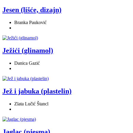
Jesen (lišće, dizajn)
Branka Pauković
Ježići (glinamol)
Danica Gazić
Jež i jabuka (plastelin)
Zlata Lučić Štancl
Jaglac (pjesma)