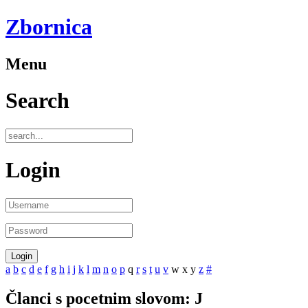
Zbornica
Menu
Search
Login
a
b
c
d
e
f
g
h
i
j
k
l
m
n
o
p
q
r
s
t
u
v
w
x
y
z
#
Članci s pocetnim slovom: J