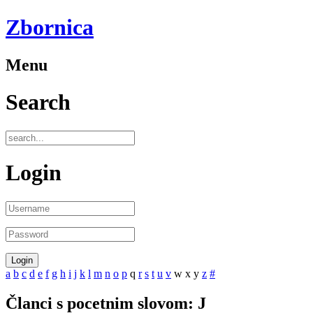
Zbornica
Menu
Search
Login
a
b
c
d
e
f
g
h
i
j
k
l
m
n
o
p
q
r
s
t
u
v
w
x
y
z
#
Članci s pocetnim slovom: J