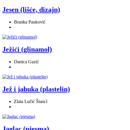
Jesen (lišće, dizajn)
Branka Pauković
Ježići (glinamol)
Danica Gazić
Jež i jabuka (plastelin)
Zlata Lučić Štancl
Jaglac (pjesma)