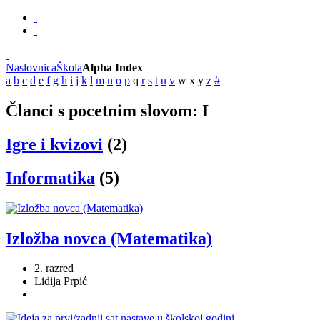
Naslovnica
Škola
Alpha Index
a
b
c
d
e
f
g
h
i
j
k
l
m
n
o
p
q
r
s
t
u
v
w
x
y
z
#
Članci s pocetnim slovom: I
Igre i kvizovi
(2)
Informatika
(5)
Izložba novca (Matematika)
2. razred
Lidija Prpić