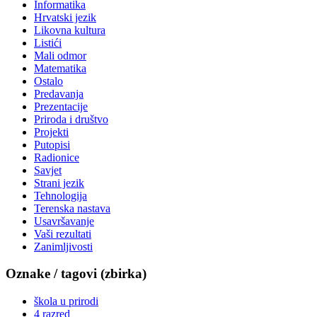
Informatika
Hrvatski jezik
Likovna kultura
Listići
Mali odmor
Matematika
Ostalo
Predavanja
Prezentacije
Priroda i društvo
Projekti
Putopisi
Radionice
Savjet
Strani jezik
Tehnologija
Terenska nastava
Usavršavanje
Vaši rezultati
Zanimljivosti
Oznake / tagovi (zbirka)
škola u prirodi
4 razred