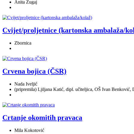
Anita Žugaj
Cvijet/proljetnice (kartonska ambalaža/ko
Zbornica
Crvena bojica (ČSR)
Nada Iveljić
(pripremila) Ljiljana Katić, dipl. učiteljica, OŠ Ivan Benković,
Crtanje okomitih pravaca
Mila Kokotović