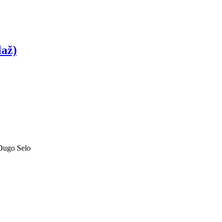
laž)
 Dugo Selo