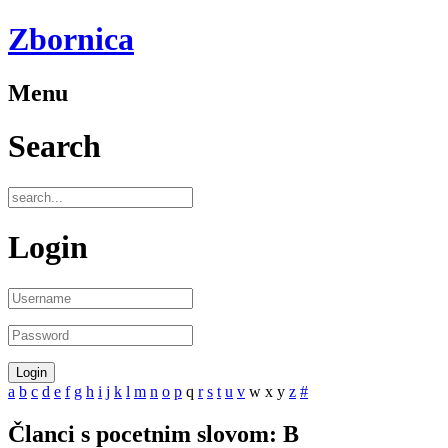
Zbornica
Menu
Search
Login
a
b
c
d
e
f
g
h
i
j
k
l
m
n
o
p
q
r
s
t
u
v
w
x
y
z
#
Članci s pocetnim slovom: B