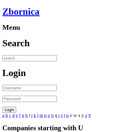
Zbornica
Menu
Search
Login
a
b
c
d
e
f
g
h
i
j
k
l
m
n
o
p
q
r
s
t
u
v
w
x
y
z
#
Companies starting with U