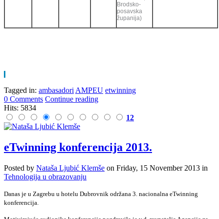
Brodsko-
posavska
županija)
Tagged in:
ambasadori
AMPEU
etwinning
0 Comments
Continue reading
Hits: 5834
12
eTwinning konferencija 2013.
Posted
by
Nataša Ljubić Klemše
on
Friday, 15 November 2013
in
Tehnologija u obrazovanju
Danas je u Zagrebu u hotelu Dubrovnik održana 3. nacionalna eTwinning
konferencija.