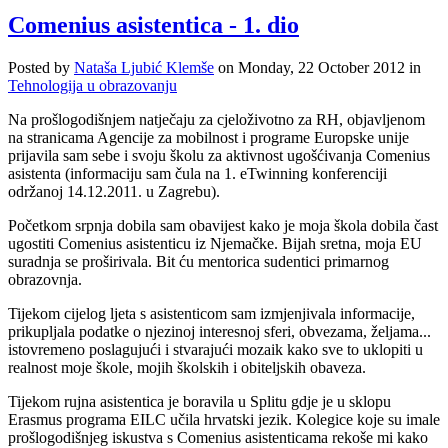
Comenius asistentica - 1. dio
Posted
by
Nataša Ljubić Klemše
on
Monday, 22 October 2012
in
Tehnologija u obrazovanju
Na prošlogodišnjem natječaju za cjeloživotno za RH, objavljenom
na stranicama Agencije za mobilnost i programe Europske unije
prijavila sam sebe i svoju školu za aktivnost ugošćivanja Comenius
asistenta (informaciju sam čula na 1. eTwinning konferenciji
održanoj 14.12.2011. u Zagrebu).
Početkom srpnja dobila sam obavijest kako je moja škola dobila čast
ugostiti Comenius asistenticu iz Njemačke. Bijah sretna, moja EU
suradnja se proširivala. Bit ću mentorica sudentici primarnog
obrazovnja.
Tijekom cijelog ljeta s asistenticom sam izmjenjivala informacije,
prikupljala podatke o njezinoj interesnoj sferi, obvezama, željama...
istovremeno poslagujući i stvarajući mozaik kako sve to uklopiti u
realnost moje škole, mojih školskih i obiteljskih obaveza.
Tijekom rujna asistentica je boravila u Splitu gdje je u sklopu
Erasmus programa EILC učila hrvatski jezik. Kolegice koje su imale
prošlogodišnjeg iskustva s Comenius asistenticama rekoše mi kako