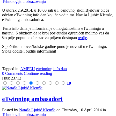
Tehnologija u obrazovanju
U utorak 2.9.2014. u 10,00 sati u I. osnovnoj školi Bjelovar bit će
održan eTwinning info dan koji će voditi mr. Nataša Ljubić Klemše,
eTwinning ambasadorica.
Tema info dana je informiranje o mogućnostima eTwinninga u
nastavi. S obzirom da je broj posjetitelja ograničen molimo vas da
što prije popunite obrazac za prijavu dostupan
ovdje
.
S početkom nove školske godine puno je novosti u eTwinningu.
Stoga dođite i budite informirani!
Tagged in:
AMPEU
etwinning
info dan
0 Comments
Continue reading
Hits: 23712
19
eTwinning ambasadori
Posted
by
Nataša Ljubić Klemše
on
Thursday, 10 April 2014
in
Tehnologija u obrazovanju