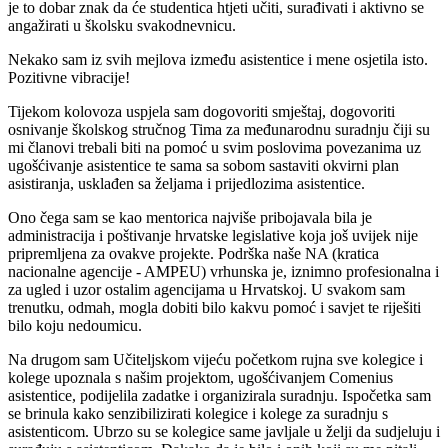
je to dobar znak da će studentica htjeti učiti, surađivati i aktivno se
angažirati u školsku svakodnevnicu.
Nekako sam iz svih mejlova između asistentice i mene osjetila isto.
Pozitivne vibracije!
Tijekom kolovoza uspjela sam dogovoriti smještaj, dogovoriti
osnivanje školskog stručnog Tima za međunarodnu suradnju čiji su
mi članovi trebali biti na pomoć u svim poslovima povezanima uz
ugošćivanje asistentice te sama sa sobom sastaviti okvirni plan
asistiranja, usklađen sa željama i prijedlozima asistentice.
Ono čega sam se kao mentorica najviše pribojavala bila je
administracija i poštivanje hrvatske legislative koja još uvijek nije
pripremljena za ovakve projekte. Podrška naše NA (kratica
nacionalne agencije - AMPEU) vrhunska je, iznimno profesionalna i
za ugled i uzor ostalim agencijama u Hrvatskoj. U svakom sam
trenutku, odmah, mogla dobiti bilo kakvu pomoć i savjet te riješiti
bilo koju nedoumicu.
Na drugom sam Učiteljskom vijeću početkom rujna sve kolegice i
kolege upoznala s našim projektom, ugošćivanjem Comenius
asistentice, podijelila zadatke i organizirala suradnju. Ispočetka sam
se brinula kako senzibilizirati kolegice i kolege za suradnju s
asistenticom. Ubrzo su se kolegice same javljale u želji da sudjeluju i