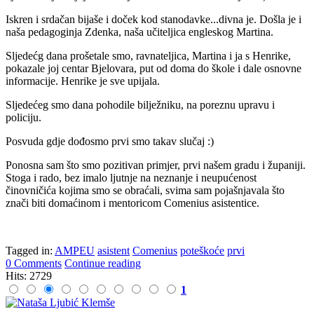
Iskren i srdačan bijaše i doček kod stanodavke...divna je. Došla je i
naša pedagoginja Zdenka, naša učiteljica engleskog Martina.
Sljedećg dana prošetale smo, ravnateljica, Martina i ja s Henrike,
pokazale joj centar Bjelovara, put od doma do škole i dale osnovne
informacije. Henrike je sve upijala.
Sljedećeg smo dana pohodile bilježniku, na poreznu upravu i
policiju.
Posvuda gdje dođosmo prvi smo takav slučaj :)
Ponosna sam što smo pozitivan primjer, prvi našem gradu i županiji.
Stoga i rado, bez imalo ljutnje na neznanje i neupućenost
činovničića kojima smo se obraćali, svima sam pojašnjavala što
znači biti domaćinom i mentoricom Comenius asistentice.
Tagged in:
AMPEU
asistent
Comenius
poteškoće
prvi
0 Comments
Continue reading
Hits: 2729
1