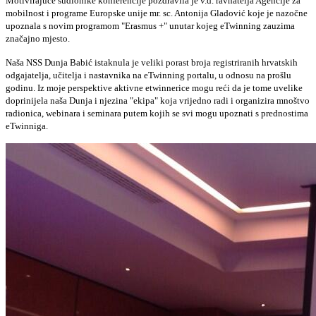
Motivirajuće sudionike konferencije pozdravila je v.d. ravnatelja Agencije za
mobilnost i programe Europske unije mr. sc. Antonija Gladović koje je nazočne
upoznala s novim programom "Erasmus +" unutar kojeg eTwinning zauzima
značajno mjesto.
Naša NSS Dunja Babić istaknula je veliki porast broja registriranih hrvatskih
odgajatelja, učitelja i nastavnika na eTwinning portalu, u odnosu na prošlu
godinu. Iz moje perspektive aktivne etwinnerice mogu reći da je tome uvelike
doprinijela naša Dunja i njezina "ekipa" koja vrijedno radi i organizira mnoštvo
radionica, webinara i seminara putem kojih se svi mogu upoznati s prednostima
eTwinniga.