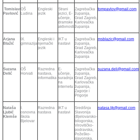
Tomislav
OŠ
Engleski
Strani
Zagrebačka
tompavlov@gmail.com
Pavlović
Ludina
jezik
jezici, E-
županija,
učenje,
Grad Zagreb,
dramske
Karlovačka
aktivnosti
županija
Arjana
IX.
Engleski i
IKT u
Zagrebačka
msblazic@gmail.com
Blažić
gimnazija
njemački
nastavi
županija,
jezik
Grad Zagreb,
Karlovačka
županija
Suzana
OŠ
Razredna
E-
Zagrebačka
suzana.deli@gmail.com
Delić
Horvati
nastava,
učenje,
županija,
informatika
suradnja
Grad Zagreb,
na
Karlovačka
internetu
županija,
Zagorje i
Prigorje
Nataša
I.
Razredna
IKT u
Središnja
natasa.ljk@gmail.com
Ljubić
osnovna
nastava
nastavi
Slavonija
Klemše
škola
(Bjelovarsko-
Bjelovar
bilogorska,
Virovitičko-
podravska,
Požeško-
slavonska,