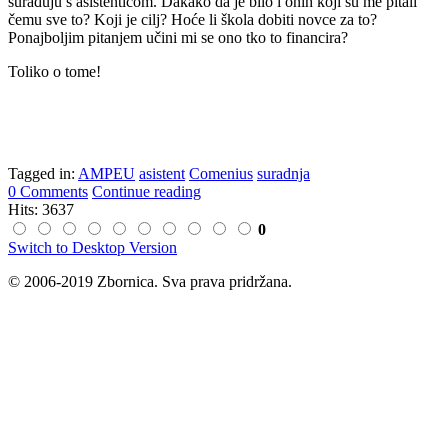
surađuju s asistenticom. Dakako da je bilo i onih koji su me pitali
čemu sve to? Koji je cilj? Hoće li škola dobiti novce za to?
Ponajboljim pitanjem učini mi se ono tko to financira?
Toliko o tome!
Tagged in:
AMPEU
asistent
Comenius
suradnja
0 Comments
Continue reading
Hits: 3637
0
Switch to Desktop Version
© 2006-2019 Zbornica. Sva prava pridržana.