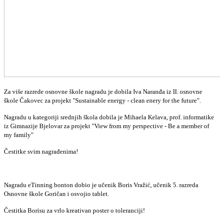
Za više razrede osnovne škole nagradu je dobila Iva Naranđa iz II. osnovne
škole Čakovec za projekt "Sustainable energy - clean enery for the future".
Nagradu u kategoriji srednjih škola dobila je Mihaela Kelava, prof. informatike
iz Gimnazije Bjelovar za projekt "View from my perspective - Be a member of
my family"
Čestitke svim nagrađenima!
Nagradu eTinning bonton dobio je učenik Boris Vražić, učenik 5. razreda
Osnovne škole Goričan i osvojio tablet.
Čestitka Borisu za vrlo kreativan poster o toleranciji!