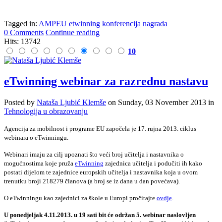
Tagged in:
AMPEU
etwinning
konferencija
nagrada
0 Comments
Continue reading
Hits: 13742
10
eTwinning webinar za razrednu nastavu
Posted
by
Nataša Ljubić Klemše
on
Sunday, 03 November 2013
in
Tehnologija u obrazovanju
Agencija za mobilnost i programe EU započela je 17. rujna 2013. ciklus
webinara o eTwinningu.
Webinari imaju za cilj upoznati što veći broj učitelja i nastavnika o
mogućnostima koje pruža
eTwinning
zajednica učitelja i podučiti ih kako
postati dijelom te zajednice europskih učitelja i nastavnika koja u ovom
trenutku broji 218279 članova (a broj se iz dana u dan povećava).
O eTwinningu kao zajednici za škole u Europi pročitajte
ovdje
.
U ponedjeljak 4.11.2013. u 19 sati bit će održan 5. webinar naslovljen