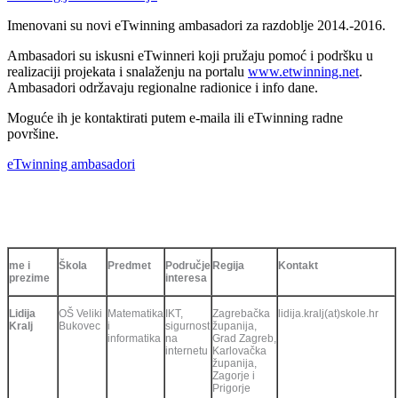
Imenovani su novi eTwinning ambasadori za razdoblje 2014.-2016.
Ambasadori su iskusni eTwinneri koji pružaju pomoć i podršku u
realizaciji projekata i snalaženju na portalu
www.etwinning.net
.
Ambasadori održavaju regionalne radionice i info dane.
Moguće ih je kontaktirati putem e-maila ili eTwinning radne
površine.
eTwinning ambasadori
me i
Škola
Predmet
Područje
Regija
Kontakt
prezime
interesa
Lidija
OŠ Veliki
Matematika
IKT,
Zagrebačka
lidija.kralj(at)skole.hr
Kralj
Bukovec
i
sigurnost
županija,
informatika
na
Grad Zagreb,
internetu
Karlovačka
županija,
Zagorje i
Prigorje