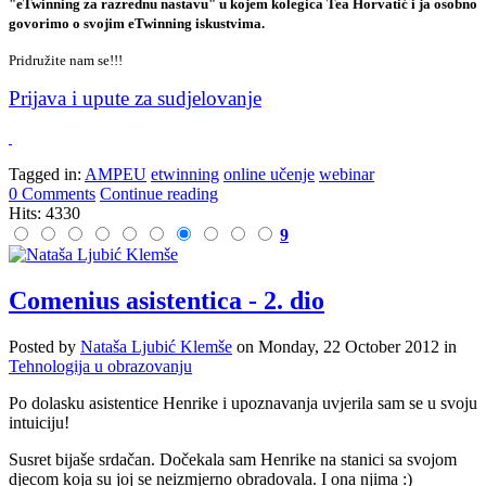
"eTwinning za razrednu nastavu" u kojem kolegica Tea Horvatić i ja osobno
govorimo o svojim eTwinning iskustvima.
Pridružite nam se!!!
Prijava i upute za sudjelovanje
Tagged in:
AMPEU
etwinning
online učenje
webinar
0 Comments
Continue reading
Hits: 4330
9
Comenius asistentica - 2. dio
Posted
by
Nataša Ljubić Klemše
on
Monday, 22 October 2012
in
Tehnologija u obrazovanju
Po dolasku asistentice Henrike i upoznavanja uvjerila sam se u svoju
intuiciju!
Susret bijaše srdačan. Dočekala sam Henrike na stanici sa svojom
djecom koja su joj se neizmjerno obradovala. I ona njima :)