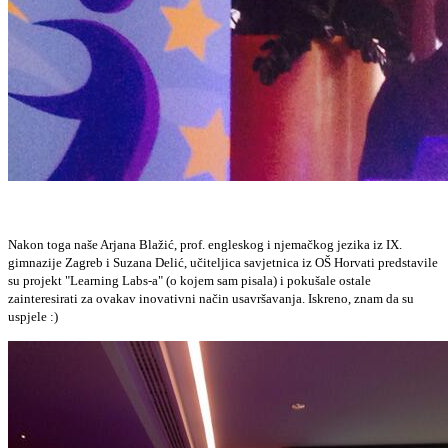
Nakon toga naše Arjana Blažić, prof. engleskog i njemačkog jezika iz IX.
gimnazije Zagreb i Suzana Delić, učiteljica savjetnica iz OŠ Horvati predstavile
su projekt "Learning Labs-a" (o kojem sam pisala) i pokušale ostale
zainteresirati za ovakav inovativni način usavršavanja. Iskreno, znam da su
uspjele :)