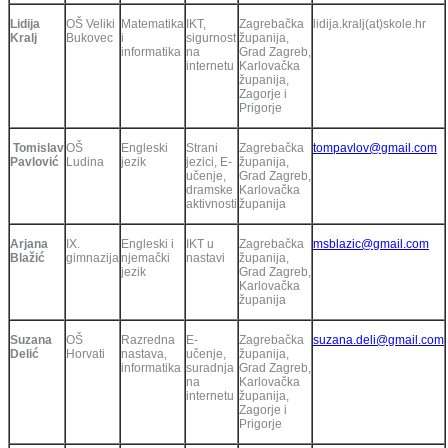
Lidija
OŠ Veliki
Matematika
IKT,
Zagrebačka
lidija.kralj(at)skole.hr
Kralj
Bukovec
i
sigurnost
županija,
informatika
na
Grad Zagreb,
internetu
Karlovačka
županija,
Zagorje i
Prigorje
Tomislav
OŠ
Engleski
Strani
Zagrebačka
tompavlov@gmail.com
Pavlović
Ludina
jezik
jezici, E-
županija,
učenje,
Grad Zagreb,
dramske
Karlovačka
aktivnosti
županija
Arjana
IX.
Engleski i
IKT u
Zagrebačka
msblazic@gmail.com
Blažić
gimnazija
njemački
nastavi
županija,
jezik
Grad Zagreb,
Karlovačka
županija
Suzana
OŠ
Razredna
E-
Zagrebačka
suzana.deli@gmail.com
Delić
Horvati
nastava,
učenje,
županija,
informatika
suradnja
Grad Zagreb,
na
Karlovačka
internetu
županija,
Zagorje i
Prigorje