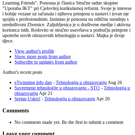
Learning Friends". Ponosna je članica Stručne radne skupine
"Uporaba IKT" pri Cjelovitoj kurikularnoj reformi. Svoje je interese
i hobije vezane uz računala i njihovu primjenu u nastavi i izvan nje
spojila s profesionalnim. Iznimno je ponosna na odličnu suradnju s
uredništvom Zbornice. Zaljubljenica je u društvene medije i aktivna
korisnica istih. Redovito se stručno usavršava u području primjene i
upotrebe novih obrazovnih tehnologija u nastavi. Majka je dvoje
djece.
View author's profile
Show more posts from author
Subscribe to updates from author
Author's recent posts
eTwinning info dan
-
Tehnologija u obrazovanju
Aug 26
Suvremene tehnologije u obrazovanju - STO
-
Tehnologija u
obrazovanju
Apr 21
Sretan Uskrs!
-
Tehnologija u obrazovanju
Apr 20
Comments
No comments made yet. Be the first to submit a comment
Leave your comment