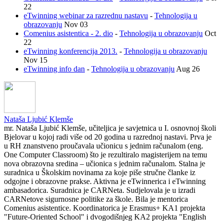
22
eTwinning webinar za razrednu nastavu
-
Tehnologija u
obrazovanju
Nov 03
Comenius asistentica - 2. dio
-
Tehnologija u obrazovanju
Oct
22
eTwinning konferencija 2013.
-
Tehnologija u obrazovanju
Nov 15
eTwinning info dan
-
Tehnologija u obrazovanju
Aug 26
Nataša Ljubić Klemše
mr. Nataša Ljubić Klemše, učiteljica je savjetnica u I. osnovnoj školi
Bjelovar u kojoj radi više od 20 godina u razrednoj nastavi. Prva je
u RH znanstveno proučavala učionicu s jednim računalom (eng.
One Computer Classroom) što je rezultiralo magisterijem na temu
nova obrazovna sredina – učionica s jednim računalom. Stalna je
suradnica u Školskim novinama za koje piše stručne članke iz
odgojne i obrazovne prakse. Aktivna je eTwinnerica i eTwinning
ambasadorica. Suradnica je CARNeta. Sudjelovala je u izradi
CARNetove sigurnosne politike za škole. Bila je mentorica
Comenius asistentice. Koordinatorica je Erasmus+ KA1 projekta
"Future-Oriented School" i dvogodišnjeg KA2 projekta "English