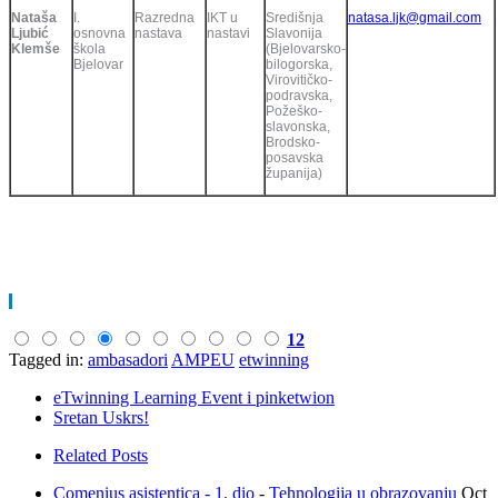
Nataša
I.
Razredna
IKT u
Središnja
natasa.ljk@gmail.com
Ljubić
osnovna
nastava
nastavi
Slavonija
Klemše
škola
(Bjelovarsko-
Bjelovar
bilogorska,
Virovitičko-
podravska,
Požeško-
slavonska,
Brodsko-
posavska
županija)
12
Tagged in:
ambasadori
AMPEU
etwinning
eTwinning Learning Event i pinketwion
Sretan Uskrs!
Related Posts
Comenius asistentica - 1. dio
-
Tehnologija u obrazovanju
Oct