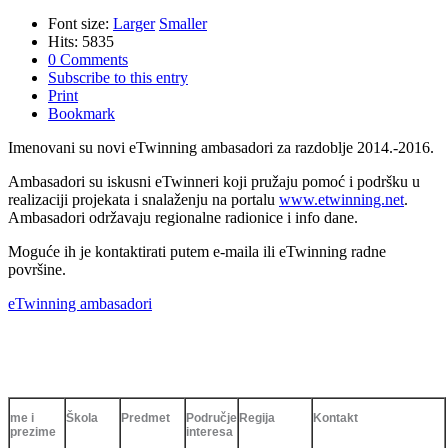
Font size:
Larger
Smaller
Hits: 5835
0 Comments
Subscribe to this entry
Print
Bookmark
Imenovani su novi eTwinning ambasadori za razdoblje 2014.-2016.
Ambasadori su iskusni eTwinneri koji pružaju pomoć i podršku u
realizaciji projekata i snalaženju na portalu
www.etwinning.net
.
Ambasadori održavaju regionalne radionice i info dane.
Moguće ih je kontaktirati putem e-maila ili eTwinning radne
površine.
eTwinning ambasadori
me i
Škola
Predmet
Područje
Regija
Kontakt
prezime
interesa