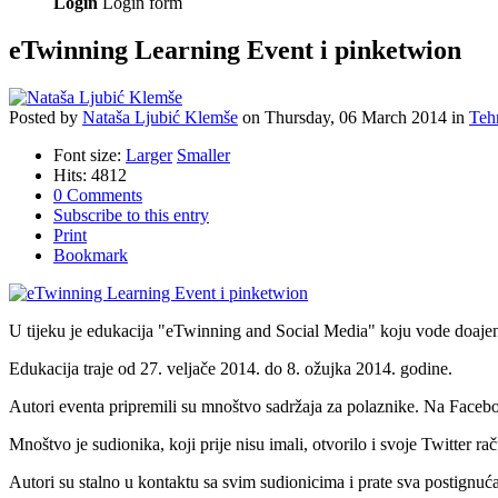
Login
Login form
eTwinning Learning Event i pinketwion
Posted
by
Nataša Ljubić Klemše
on
Thursday, 06 March 2014
in
Teh
Font size:
Larger
Smaller
Hits: 4812
0 Comments
Subscribe to this entry
Print
Bookmark
U tijeku je edukacija "eTwinning and Social Media" koju vode doajeni
Edukacija traje od 27. veljače 2014. do 8. ožujka 2014. godine.
Autori eventa pripremili su mnoštvo sadržaja za polaznike. Na Facebook s
Mnoštvo je sudionika, koji prije nisu imali, otvorilo i svoje Twitter 
Autori su stalno u kontaktu sa svim sudionicima i prate sva postignuća