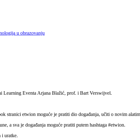
nologija u obrazovanju
 Learning Eventa Arjana Blažić, prof. i Bart Verswijvel.
tranici etwion moguće je pratiti dio događanja, učiti o novim alatima, ra
račune, a sva je događanja moguće pratiti putem hashtaga #etwion.
 i uratke.