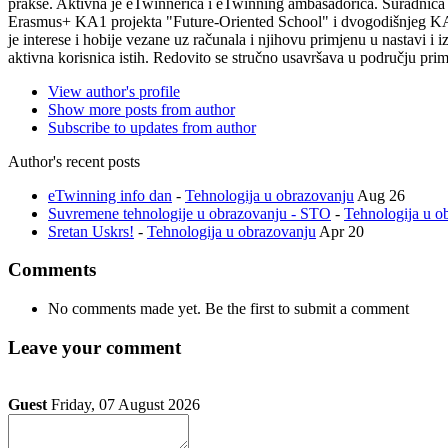
prakse. Aktivna je eTwinnerica i eTwinning ambasadorica. Suradnica 
Erasmus+ KA1 projekta "Future-Oriented School" i dvogodišnjeg KA2 
je interese i hobije vezane uz računala i njihovu primjenu u nastavi i
aktivna korisnica istih. Redovito se stručno usavršava u području pri
View author's profile
Show more posts from author
Subscribe to updates from author
Author's recent posts
eTwinning info dan
-
Tehnologija u obrazovanju
Aug 26
Suvremene tehnologije u obrazovanju - STO
-
Tehnologija u o
Sretan Uskrs!
-
Tehnologija u obrazovanju
Apr 20
Comments
No comments made yet. Be the first to submit a comment
Leave your comment
Guest
Friday, 07 August 2026