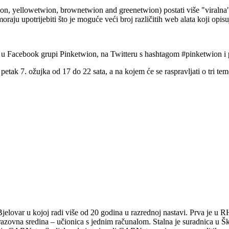
wion, yellowetwion, brownetwion and greenetwion) postati više "viralna".
raju upotrijebiti što je moguće veći broj različitih web alata koji opisu
, u Facebook grupi Pinketwion, na Twitteru s hashtagom #pinketwion i
 petak 7. ožujka od 17 do 22 sata, a na kojem će se raspravljati o tri te
i Bjelovar u kojoj radi više od 20 godina u razrednoj nastavi. Prva je
azovna sredina – učionica s jednim računalom. Stalna je suradnica u Š