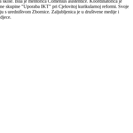
škole. Bila je mentorica Comenius asistentice. Koordinatorica je
e skupine "Uporaba IKT" pri Cjelovitoj kurikularnoj reformi. Svoje
nju s uredništvom Zbornice. Zaljubljenica je u društvene medije i
 djece.