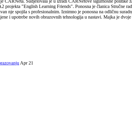
je CARNeta. Sudjelovala je u izradi CARNetove sigurnosne politike za 
projekta "English Learning Friends". Ponosna je članica Stručne radn
 izvan nje spojila s profesionalnim. Iznimno je ponosna na odličnu surad
mjene i upotrebe novih obrazovnih tehnologija u nastavi. Majka je dvoje
brazovanju
Apr 21