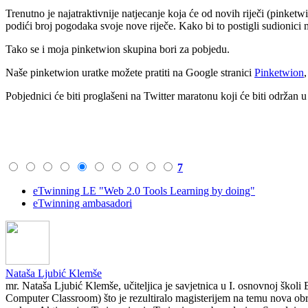
Trenutno je najatraktivnije natjecanje koja će od novih riječi (pinket
podići broj pogodaka svoje nove riječe. Kako bi to postigli sudionici mo
Tako se i moja pinketwion skupina bori za pobjedu.
Naše pinketwion uratke možete pratiti na Google stranici
Pinketwion
Pobjednici će biti proglašeni na Twitter maratonu koji će biti održan u
7
eTwinning LE "Web 2.0 Tools Learning by doing"
eTwinning ambasadori
Nataša Ljubić Klemše
mr. Nataša Ljubić Klemše, učiteljica je savjetnica u I. osnovnoj škol
Computer Classroom) što je rezultiralo magisterijem na temu nova obr