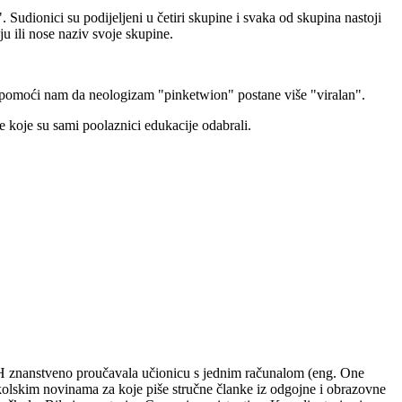
 Sudionici su podijeljeni u četiri skupine i svaka od skupina nastoji
ju ili nose naziv svoje skupine.
 pomoći nam da neologizam "pinketwion" postane više "viralan".
me koje su sami poolaznici edukacije odabrali.
 u RH znanstveno proučavala učionicu s jednim računalom (eng. One
kolskim novinama za koje piše stručne članke iz odgojne i obrazovne