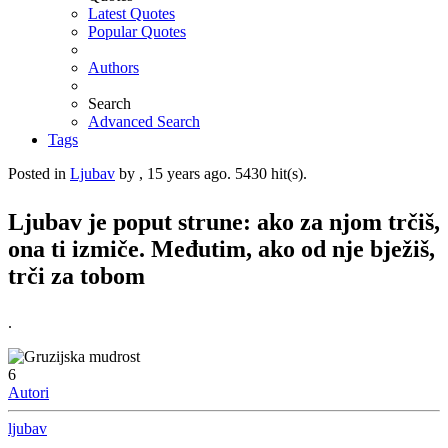
Latest Quotes
Popular Quotes
Authors
Search
Advanced Search
Tags
Posted in
Ljubav
by
, 15 years ago. 5430 hit(s).
Ljubav je poput strune: ako za njom trčiš,
ona ti izmiče. Međutim, ako od nje bježiš,
trči za tobom
.
6
Autori
ljubav