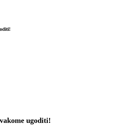
diti!
svakome ugoditi!