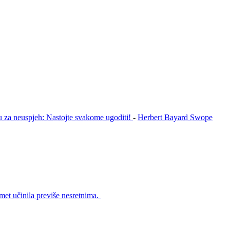
u za neuspjeh: Nastojte svakome ugoditi!
-
Herbert Bayard Swope
met učinila previše nesretnima.