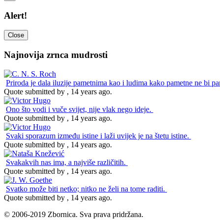
Alert!
Close
Najnovija zrnca mudrosti
Priroda je dala iluzije pametnima kao i ludima kako pametne ne bi pa
Quote submitted by , 14 years ago.
Ono što vodi i vuče svijet, nije vlak nego ideje.
Quote submitted by , 14 years ago.
Svaki sporazum između istine i laži uvijek je na štetu istine.
Quote submitted by , 14 years ago.
Svakakvih nas ima, a najviše različitih.
Quote submitted by , 14 years ago.
Svatko može biti netko; nitko ne želi na tome raditi.
Quote submitted by , 14 years ago.
© 2006-2019 Zbornica. Sva prava pridržana.